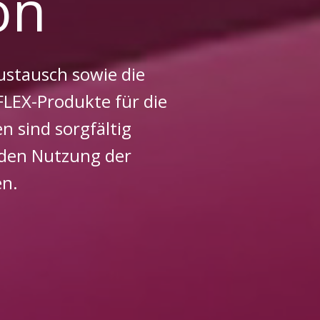
on
stausch sowie die
LEX-Produkte für die
 sind sorgfältig
enden Nutzung der
en.